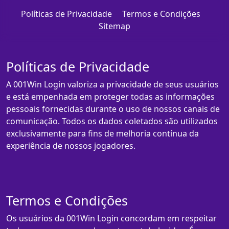
Políticas de Privacidade
Termos e Condições
Sitemap
Políticas de Privacidade
A 001Win Login valoriza a privacidade de seus usuários
e está empenhada em proteger todas as informações
pessoais fornecidas durante o uso de nossos canais de
comunicação. Todos os dados coletados são utilizados
exclusivamente para fins de melhoria contínua da
experiência de nossos jogadores.
Termos e Condições
Os usuários da 001Win Login concordam em respeitar