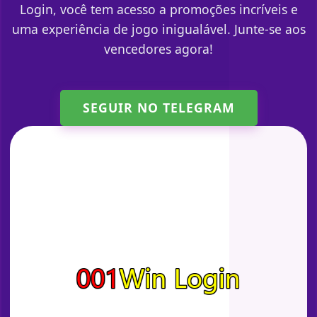
Login, você tem acesso a promoções incríveis e
uma experiência de jogo inigualável. Junte-se aos
vencedores agora!
SEGUIR NO TELEGRAM