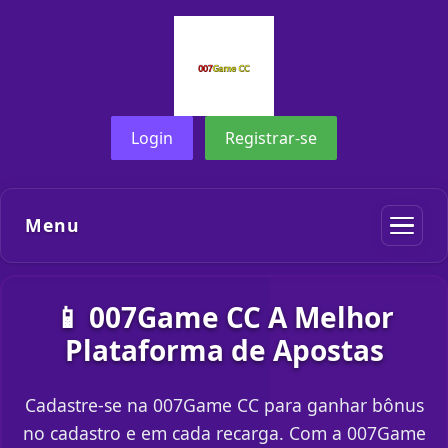
Login
Registrar-se
Menu
📱 007Game CC A Melhor
Plataforma de Apostas
Cadastre-se na 007Game CC para ganhar bônus
no cadastro e em cada recarga. Com a 007Game