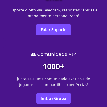
Suporte direto via Telegram, respostas rápidas e
atendimento personalizado!
Falar Suporte
👥 Comunidade VIP
1000+
Junte-se a uma comunidade exclusiva de
jogadores e compartilhe experiências!
Entrar Grupo