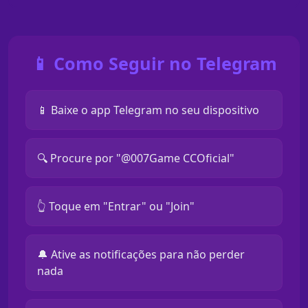
📱 Como Seguir no Telegram
📱 Baixe o app Telegram no seu dispositivo
🔍 Procure por "@007Game CCOficial"
👆 Toque em "Entrar" ou "Join"
🔔 Ative as notificações para não perder
nada