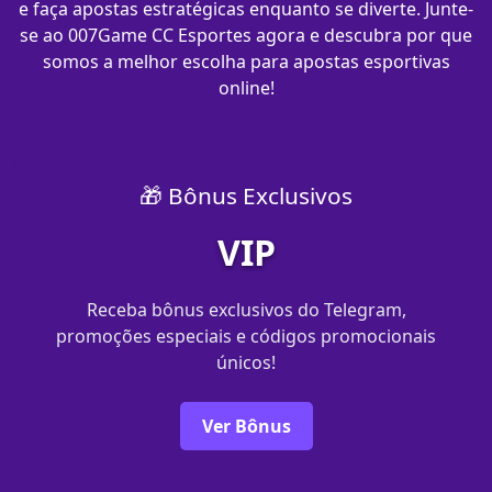
e faça apostas estratégicas enquanto se diverte. Junte-
se ao 007Game CC Esportes agora e descubra por que
somos a melhor escolha para apostas esportivas
online!
🎁 Bônus Exclusivos
VIP
Receba bônus exclusivos do Telegram,
promoções especiais e códigos promocionais
únicos!
Ver Bônus