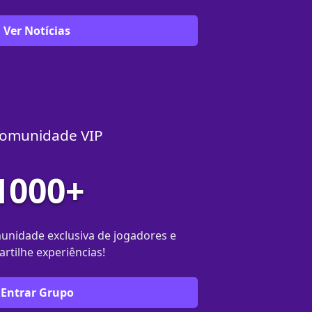
Ver Notícias
Comunidade VIP
1000+
unidade exclusiva de jogadores e
rtilhe experiências!
Entrar Grupo