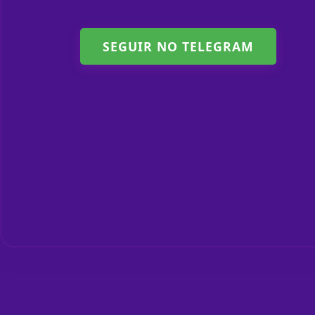
SEGUIR NO TELEGRAM