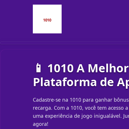
📱 1010 A Melhor
Plataforma de A
Cadastre-se na 1010 para ganhar bônus
recarga. Com a 1010, você tem acesso a
uma experiência de jogo inigualável. J
agora!