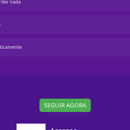
erder nada
a
aticamente
SEGUIR AGORA