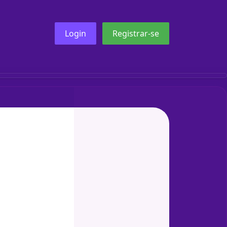
Login
Registrar-se