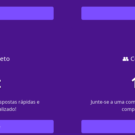
reto
👥 
t
espostas rápidas e
Junte-se a uma com
lizado!
compa
e