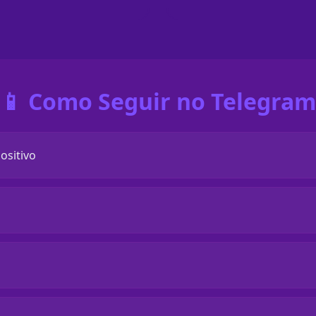
📱 Como Seguir no Telegram
ositivo