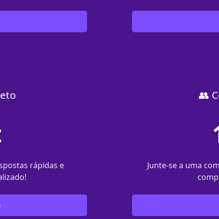
reto
👥 
t
espostas rápidas e
Junte-se a uma com
lizado!
compa
e