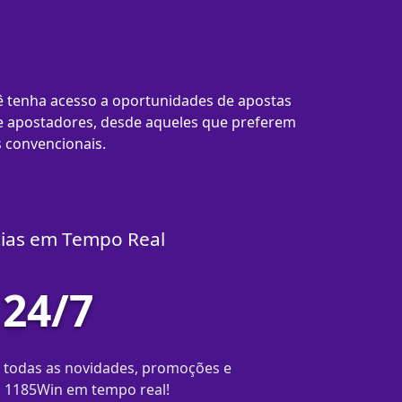
ê tenha acesso a oportunidades de apostas
de apostadores, desde aqueles que preferem
 convencionais.
cias em Tempo Real
24/7
e todas as novidades, promoções e
 1185Win em tempo real!