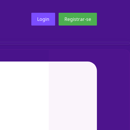
Login
Registrar-se