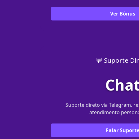
Ver Bônus
💬 Suporte Di
Cha
Suporte direto via Telegram, r
atendimento persona
Falar Suport