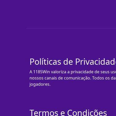
Políticas de Privacida
A 1185Win valoriza a privacidade de seus u
nossos canais de comunicação. Todos os dad
jogadores.
Termos e Condições