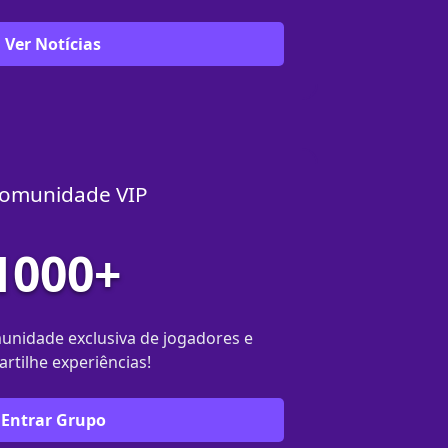
Ver Notícias
Comunidade VIP
1000+
unidade exclusiva de jogadores e
rtilhe experiências!
Entrar Grupo