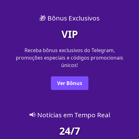
🎁 Bônus Exclusivos
VIP
Receba bônus exclusivos do Telegram,
promoções especiais e códigos promocionais
únicos!
Ver Bônus
📢 Notícias em Tempo Real
24/7