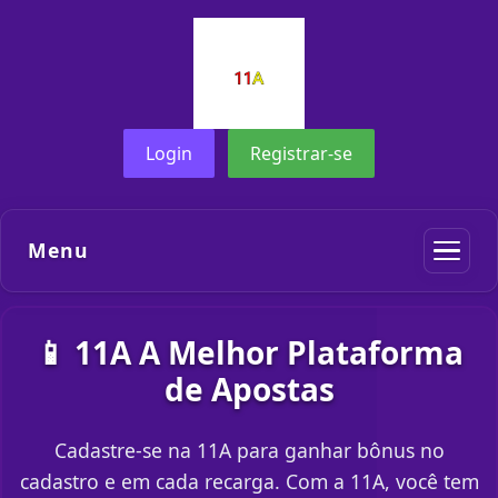
Login
Registrar-se
Menu
📱 11A A Melhor Plataforma
de Apostas
Cadastre-se na 11A para ganhar bônus no
cadastro e em cada recarga. Com a 11A, você tem