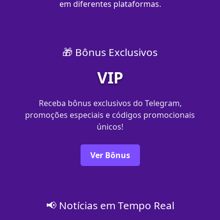
em diferentes plataformas.
🎁 Bônus Exclusivos
VIP
Receba bônus exclusivos do Telegram,
promoções especiais e códigos promocionais
únicos!
Ver Bônus
📢 Notícias em Tempo Real