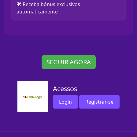
🎁 Receba bônus exclusivos
automaticamente
SEGUIR AGORA
Acessos
Login
Registrar-se