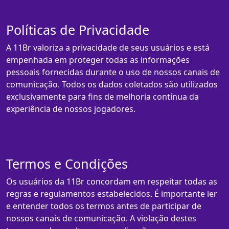
Políticas de Privacidade
A 11Br valoriza a privacidade de seus usuários e está
empenhada em proteger todas as informações
pessoais fornecidas durante o uso de nossos canais de
comunicação. Todos os dados coletados são utilizados
exclusivamente para fins de melhoria contínua da
experiência de nossos jogadores.
Termos e Condições
Os usuários da 11Br concordam em respeitar todas as
regras e regulamentos estabelecidos. É importante ler
e entender todos os termos antes de participar de
nossos canais de comunicação. A violação destes