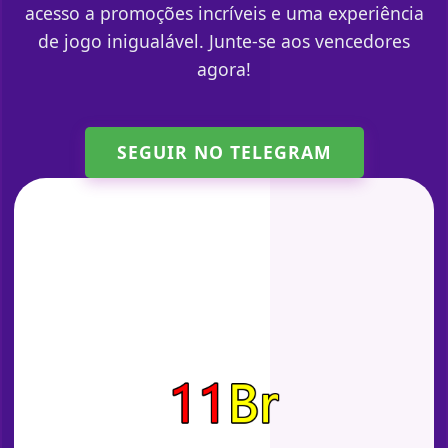
acesso a promoções incríveis e uma experiência
de jogo inigualável. Junte-se aos vencedores
agora!
SEGUIR NO TELEGRAM