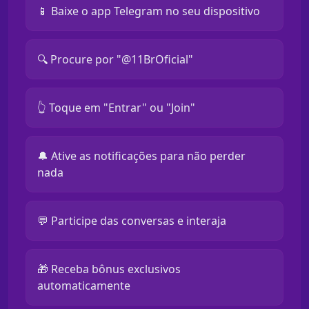
📱 Baixe o app Telegram no seu dispositivo
🔍 Procure por "@11BrOficial"
👆 Toque em "Entrar" ou "Join"
🔔 Ative as notificações para não perder
nada
💬 Participe das conversas e interaja
🎁 Receba bônus exclusivos
automaticamente