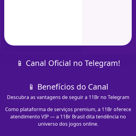
📱 Canal Oficial no Telegram!
📱 Benefícios do Canal
Descubra as vantagens de seguir a 11Br no Telegram
Como plataforma de serviços premium, a 11Br oferece
atendimento VIP — a 11Br Brasil dita tendência no
universo dos jogos online.