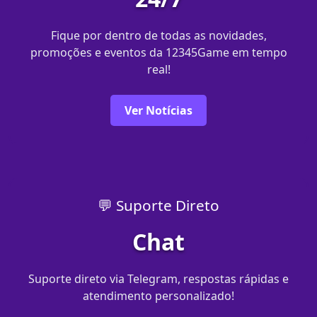
Fique por dentro de todas as novidades,
promoções e eventos da 12345Game em tempo
real!
Ver Notícias
💬 Suporte Direto
Chat
Suporte direto via Telegram, respostas rápidas e
atendimento personalizado!