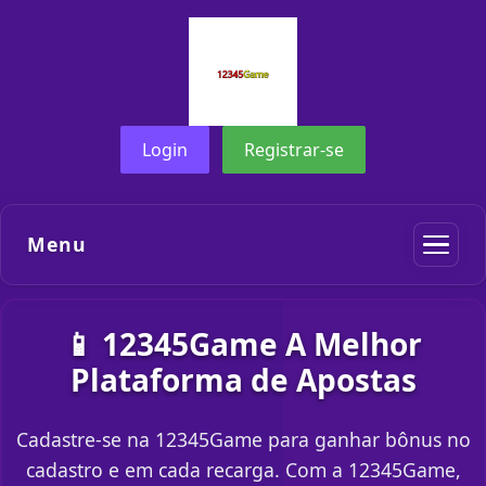
Login
Registrar-se
Menu
📱 12345Game A Melhor
Plataforma de Apostas
Cadastre-se na 12345Game para ganhar bônus no
cadastro e em cada recarga. Com a 12345Game,