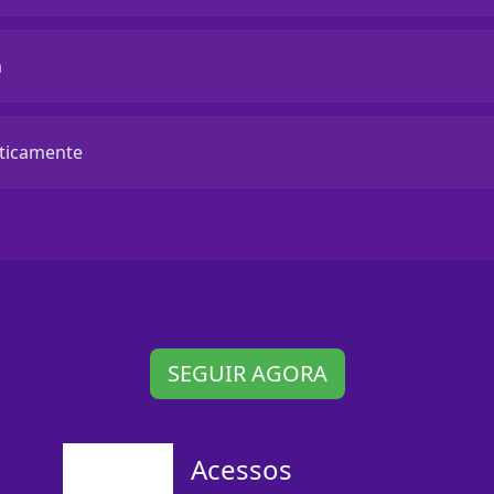
a
aticamente
SEGUIR AGORA
Acessos