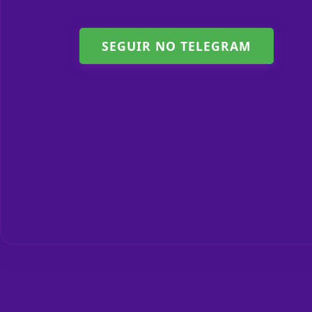
SEGUIR NO TELEGRAM