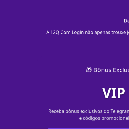
De
A 12Q Com Login não apenas trouxe 
🎁 Bônus Exclu
VIP
Receba bônus exclusivos do Telegra
e códigos promocionai