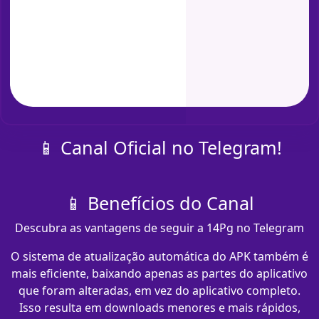
📱 Canal Oficial no Telegram!
📱 Benefícios do Canal
Descubra as vantagens de seguir a 14Pg no Telegram
O sistema de atualização automática do APK também é
mais eficiente, baixando apenas as partes do aplicativo
que foram alteradas, em vez do aplicativo completo.
Isso resulta em downloads menores e mais rápidos,