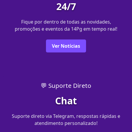
24/7
Fique por dentro de todas as novidades,
promoções e eventos da 14Pg em tempo real!
Ver Notícias
💬 Suporte Direto
Chat
Suporte direto via Telegram, respostas rápidas e
atendimento personalizado!