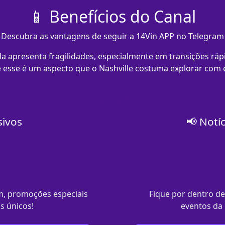
📱 Benefícios do Canal
Descubra as vantagens de seguir a 14Vin APP no Telegram
a apresenta fragilidades, especialmente em transições rápi
e esse é um aspecto que o Nashville costuma explorar com e
sivos
📢 Notí
m, promoções especiais
Fique por dentro d
s únicos!
eventos da