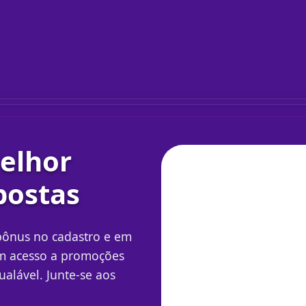
Melhor
postas
bônus no cadastro e em
em acesso a promoções
ualável. Junte-se aos