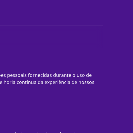
ões pessoais fornecidas durante o uso de
elhoria contínua da experiência de nossos