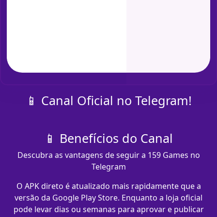
📱 Canal Oficial no Telegram!
📱 Benefícios do Canal
Descubra as vantagens de seguir a 159 Games no
Telegram
O APK direto é atualizado mais rapidamente que a
versão da Google Play Store. Enquanto a loja oficial
pode levar dias ou semanas para aprovar e publicar