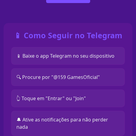
📱 Como Seguir no Telegram
📱 Baixe o app Telegram no seu dispositivo
🔍 Procure por "@159 GamesOficial"
👆 Toque em "Entrar" ou "Join"
🔔 Ative as notificações para não perder
nada