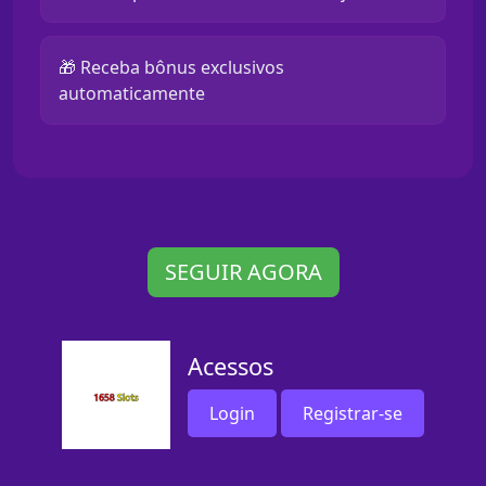
🎁 Receba bônus exclusivos
automaticamente
SEGUIR AGORA
Acessos
Login
Registrar-se