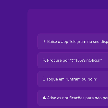
📱 Baixe o app Telegram no seu disp
🔍 Procure por "@166WinOficial"
👆 Toque em "Entrar" ou "Join"
🔔 Ative as notificações para não p