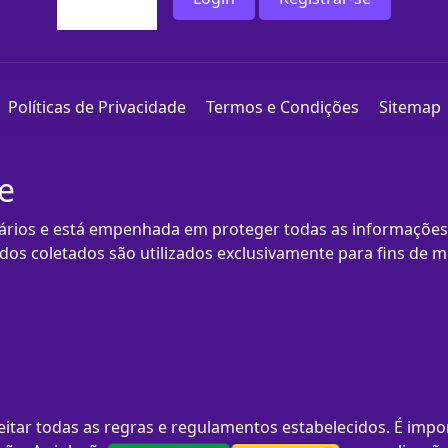
Políticas de Privacidade
Termos e Condições
Sitemap
de
uários e está empenhada em proteger todas as informações
os coletados são utilizados exclusivamente para fins de m
ar todas as regras e regulamentos estabelecidos. É impor