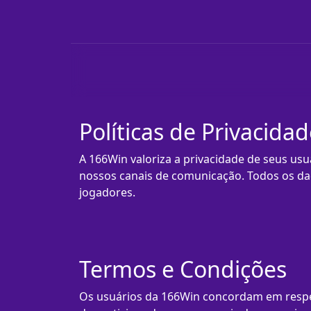
Políticas de Privacida
A 166Win valoriza a privacidade de seus us
nossos canais de comunicação. Todos os dad
jogadores.
Termos e Condições
Os usuários da 166Win concordam em respeit