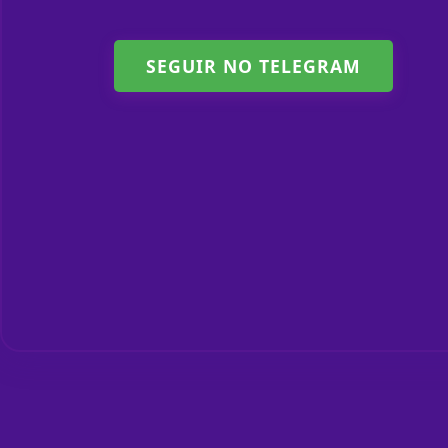
SEGUIR NO TELEGRAM