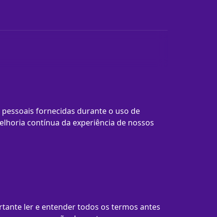
 pessoais fornecidas durante o uso de
elhoria contínua da experiência de nossos
tante ler e entender todos os termos antes