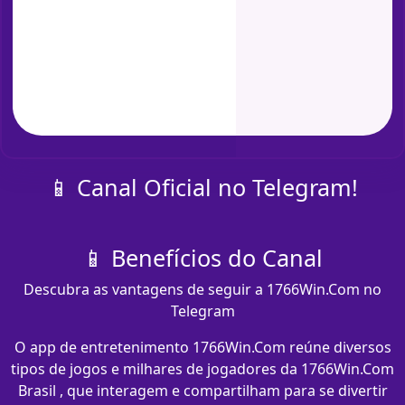
📱 Canal Oficial no Telegram!
📱 Benefícios do Canal
Descubra as vantagens de seguir a 1766Win.Com no
Telegram
O app de entretenimento 1766Win.Com reúne diversos
tipos de jogos e milhares de jogadores da 1766Win.Com
Brasil , que interagem e compartilham para se divertir