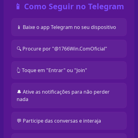
📱 Como Seguir no Telegram
📱 Baixe o app Telegram no seu dispositivo
🔍 Procure por "@1766Win.ComOficial"
👆 Toque em "Entrar" ou "Join"
🔔 Ative as notificações para não perder
nada
💬 Participe das conversas e interaja