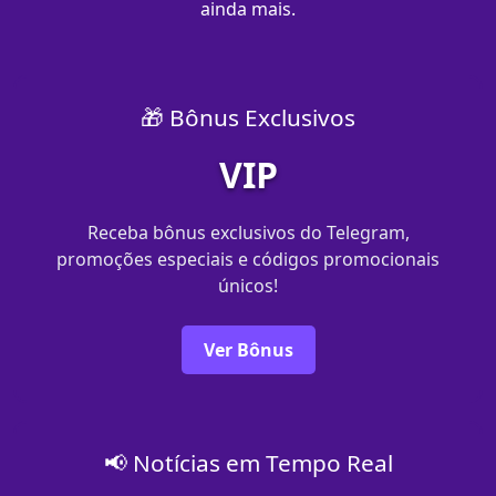
ainda mais.
🎁 Bônus Exclusivos
VIP
Receba bônus exclusivos do Telegram,
promoções especiais e códigos promocionais
únicos!
Ver Bônus
📢 Notícias em Tempo Real