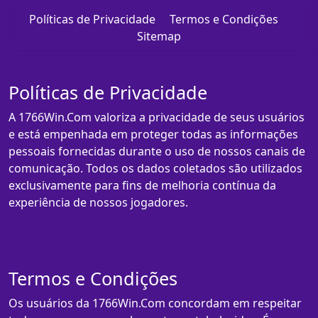
Políticas de Privacidade
Termos e Condições
Sitemap
Políticas de Privacidade
A 1766Win.Com valoriza a privacidade de seus usuários
e está empenhada em proteger todas as informações
pessoais fornecidas durante o uso de nossos canais de
comunicação. Todos os dados coletados são utilizados
exclusivamente para fins de melhoria contínua da
experiência de nossos jogadores.
Termos e Condições
Os usuários da 1766Win.Com concordam em respeitar