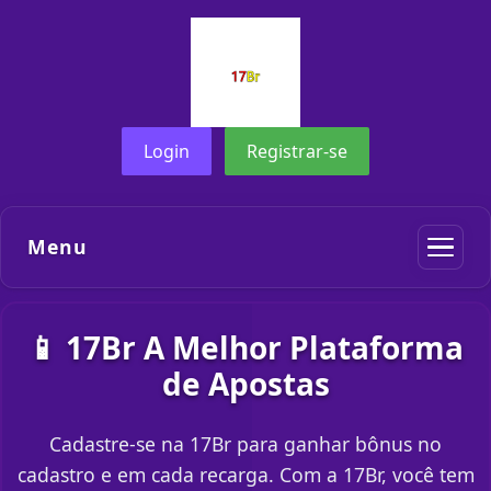
Login
Registrar-se
Menu
📱 17Br A Melhor Plataforma
de Apostas
Cadastre-se na 17Br para ganhar bônus no
cadastro e em cada recarga. Com a 17Br, você tem