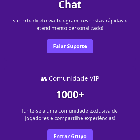
Chat
Suporte direto via Telegram, respostas rápidas e
atendimento personalizado!
Falar Suporte
👥 Comunidade VIP
1000+
Junte-se a uma comunidade exclusiva de
jogadores e compartilhe experiências!
Entrar Grupo