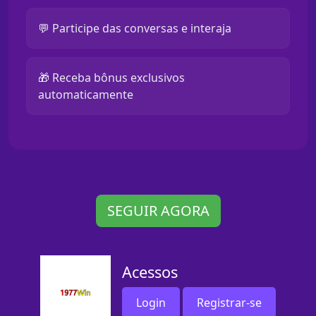
💬 Participe das conversas e interaja
🎁 Receba bônus exclusivos
automaticamente
SEGUIR AGORA
Acessos
Login
Registrar-se