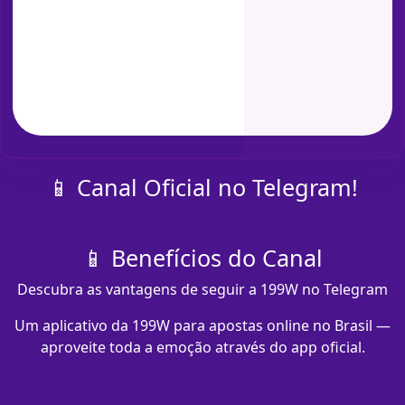
📱 Canal Oficial no Telegram!
📱 Benefícios do Canal
Descubra as vantagens de seguir a 199W no Telegram
Um aplicativo da 199W para apostas online no Brasil —
aproveite toda a emoção através do app oficial.