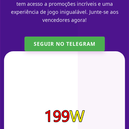
tem acesso a promoções incríveis e uma
experiência de jogo inigualável. Junte-se aos
vencedores agora!
SEGUIR NO TELEGRAM