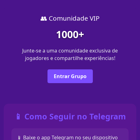
👥 Comunidade VIP
1000+
Junte-se a uma comunidade exclusiva de
jogadores e compartilhe experiências!
Entrar Grupo
📱 Como Seguir no Telegram
📱 Baixe o app Telegram no seu dispositivo