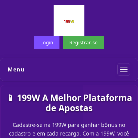
Login
Registrar-se
Menu
📱 199W A Melhor Plataforma
de Apostas
Cadastre-se na 199W para ganhar bônus no
cadastro e em cada recarga. Com a 199W, você