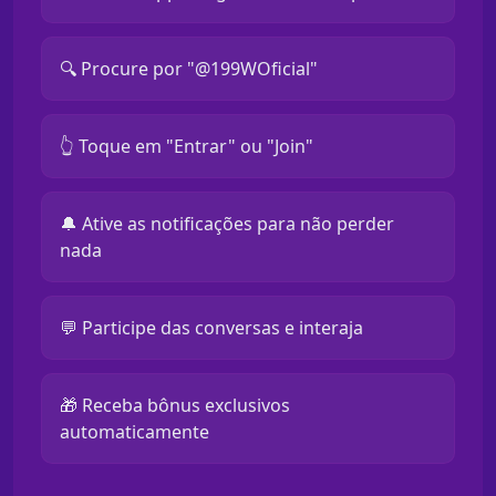
🔍 Procure por "@199WOficial"
👆 Toque em "Entrar" ou "Join"
🔔 Ative as notificações para não perder
nada
💬 Participe das conversas e interaja
🎁 Receba bônus exclusivos
automaticamente