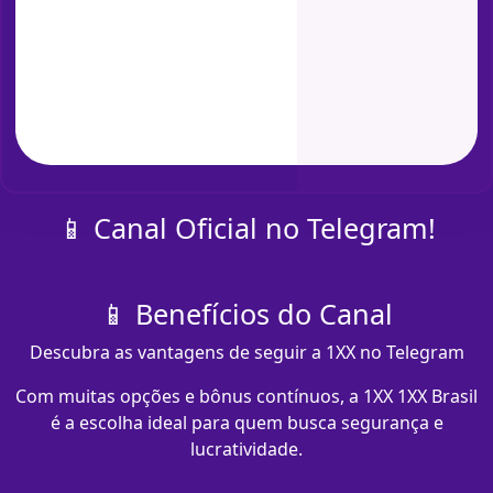
📱 Canal Oficial no Telegram!
📱 Benefícios do Canal
Descubra as vantagens de seguir a 1XX no Telegram
Com muitas opções e bônus contínuos, a 1XX 1XX Brasil
é a escolha ideal para quem busca segurança e
lucratividade.