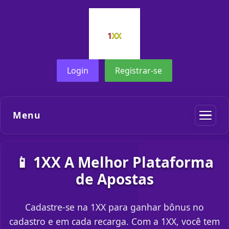
Login
Registrar-se
Menu
📱 1XX A Melhor Plataforma
de Apostas
Cadastre-se na 1XX para ganhar bônus no
cadastro e em cada recarga. Com a 1XX, você tem