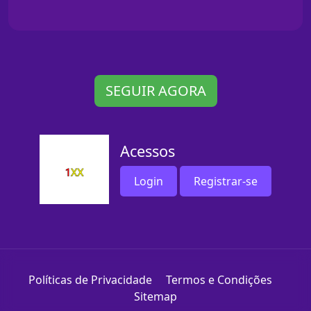
SEGUIR AGORA
Acessos
Login
Registrar-se
Políticas de Privacidade
Termos e Condições
Sitemap