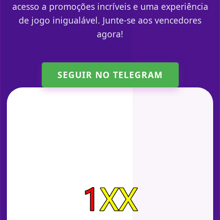
acesso a promoções incríveis e uma experiência
de jogo inigualável. Junte-se aos vencedores
agora!
SEGUIR NO TELEGRAM