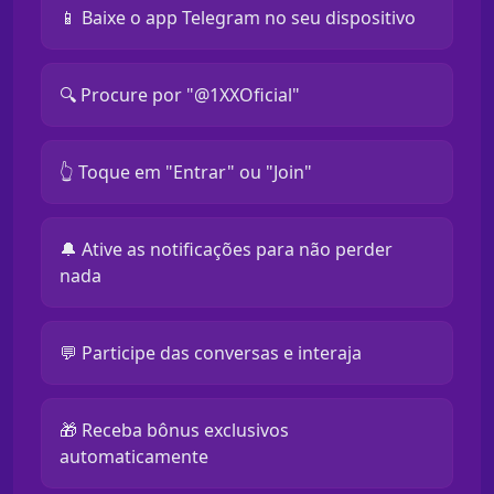
📱 Baixe o app Telegram no seu dispositivo
🔍 Procure por "@1XXOficial"
👆 Toque em "Entrar" ou "Join"
🔔 Ative as notificações para não perder
nada
💬 Participe das conversas e interaja
🎁 Receba bônus exclusivos
automaticamente