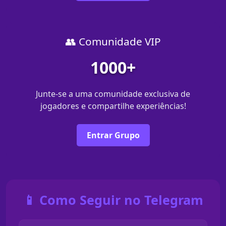
👥 Comunidade VIP
1000+
Junte-se a uma comunidade exclusiva de
jogadores e compartilhe experiências!
Entrar Grupo
📱 Como Seguir no Telegram