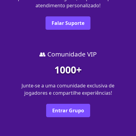
atendimento personalizado!
Falar Suporte
👥 Comunidade VIP
1000+
Junte-se a uma comunidade exclusiva de
jogadores e compartilhe experiências!
Entrar Grupo