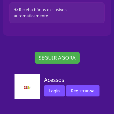
🎁 Receba bônus exclusivos
automaticamente
SEGUIR AGORA
Acessos
Login
Registrar-se