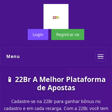
Login
Registrar-se
Menu
📱 22Br A Melhor Plataforma
de Apostas
Cadastre-se na 22Br para ganhar bônus no
cadastro e em cada recarga. Com a 22Br, você tem