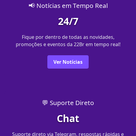
📢 Notícias em Tempo Real
24/7
Fique por dentro de todas as novidades,
promoções e eventos da 22Br em tempo real!
Ver Notícias
💬 Suporte Direto
Chat
Suporte direto via Telegram, respostas rápidas e