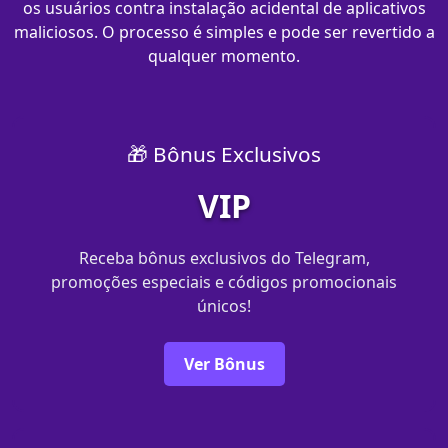
os usuários contra instalação acidental de aplicativos
maliciosos. O processo é simples e pode ser revertido a
qualquer momento.
🎁 Bônus Exclusivos
VIP
Receba bônus exclusivos do Telegram,
promoções especiais e códigos promocionais
únicos!
Ver Bônus