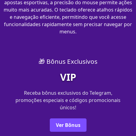
apostas esportivas, a precisão do mouse permite ações
muito mais acuradas. O teclado oferece atalhos rápidos
e navegação eficiente, permitindo que você acesse
funcionalidades rapidamente sem precisar navegar por
menus.
🎁 Bônus Exclusivos
VIP
Receba bônus exclusivos do Telegram,
promoções especiais e códigos promocionais
únicos!
Ver Bônus