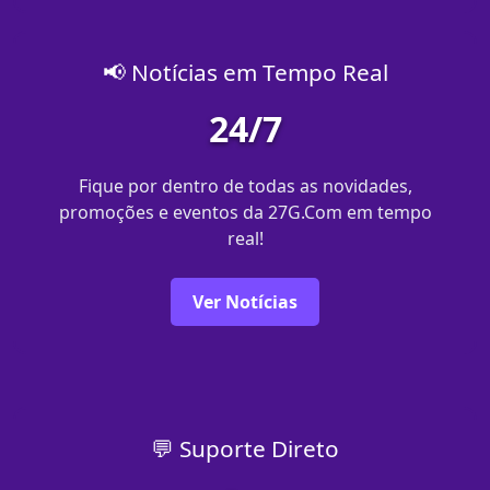
📢 Notícias em Tempo Real
24/7
Fique por dentro de todas as novidades,
promoções e eventos da 27G.Com em tempo
real!
Ver Notícias
💬 Suporte Direto