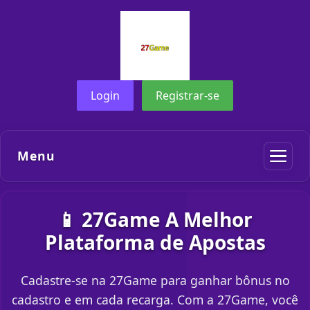
Login
Registrar-se
Menu
📱 27Game A Melhor
Plataforma de Apostas
Cadastre-se na 27Game para ganhar bônus no
cadastro e em cada recarga. Com a 27Game, você