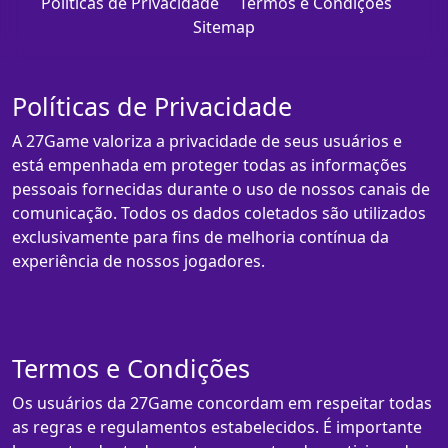
Políticas de Privacidade
Termos e Condições
Sitemap
Políticas de Privacidade
A 27Game valoriza a privacidade de seus usuários e
está empenhada em proteger todas as informações
pessoais fornecidas durante o uso de nossos canais de
comunicação. Todos os dados coletados são utilizados
exclusivamente para fins de melhoria contínua da
experiência de nossos jogadores.
Termos e Condições
Os usuários da 27Game concordam em respeitar todas
as regras e regulamentos estabelecidos. É importante