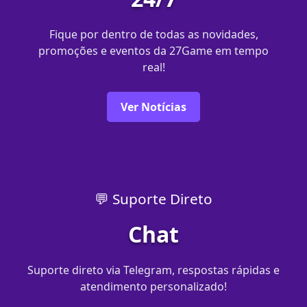
Fique por dentro de todas as novidades,
promoções e eventos da 27Game em tempo
real!
Ver Notícias
💬 Suporte Direto
Chat
Suporte direto via Telegram, respostas rápidas e
atendimento personalizado!