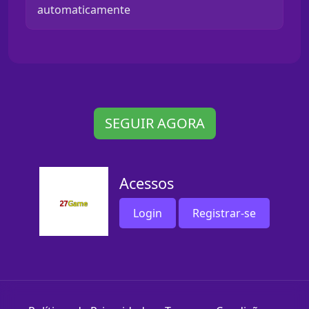
automaticamente
SEGUIR AGORA
Acessos
Login
Registrar-se