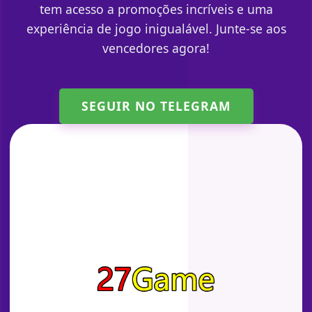
tem acesso a promoções incríveis e uma
experiência de jogo inigualável. Junte-se aos
vencedores agora!
SEGUIR NO TELEGRAM