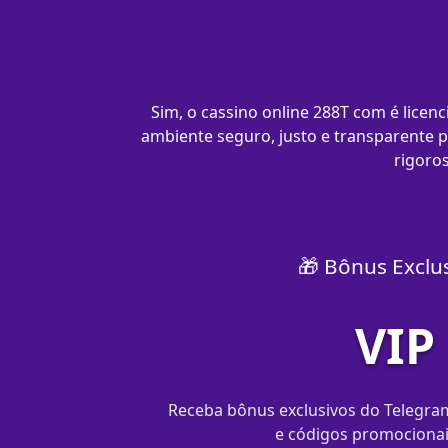
Sim, o cassino online 288T com​ é lice
ambiente seguro, justo e transparente p
rigoro
🎁 Bônus Exclu
VIP
Receba bônus exclusivos do Telegra
e códigos promocionai