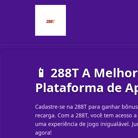
📱 288T A Melhor
Plataforma de A
Cadastre-se na 288T para ganhar bônus
recarga. Com a 288T, você tem acesso a
uma experiência de jogo inigualável. J
agora!