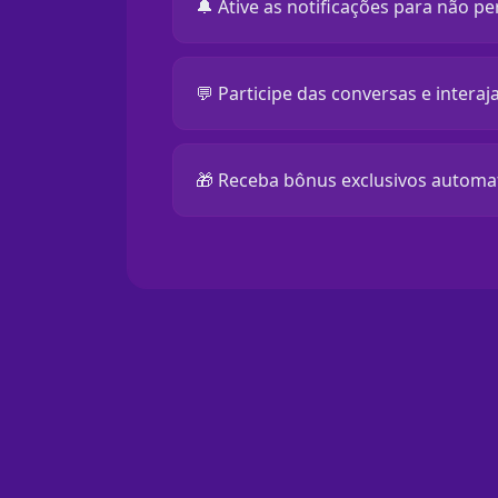
🔔 Ative as notificações para não p
💬 Participe das conversas e interaj
🎁 Receba bônus exclusivos autom