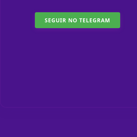
SEGUIR NO TELEGRAM