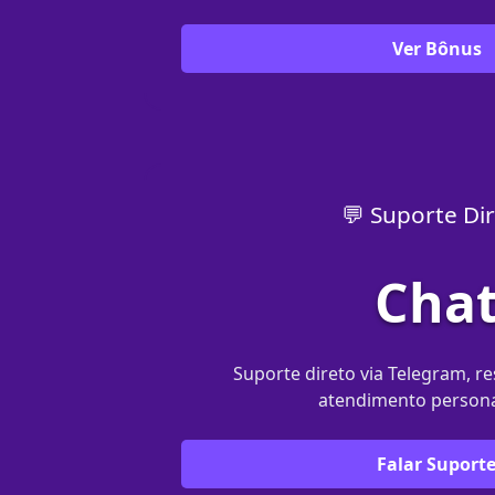
Ver Bônus
💬 Suporte Di
Cha
Suporte direto via Telegram, r
atendimento persona
Falar Suport