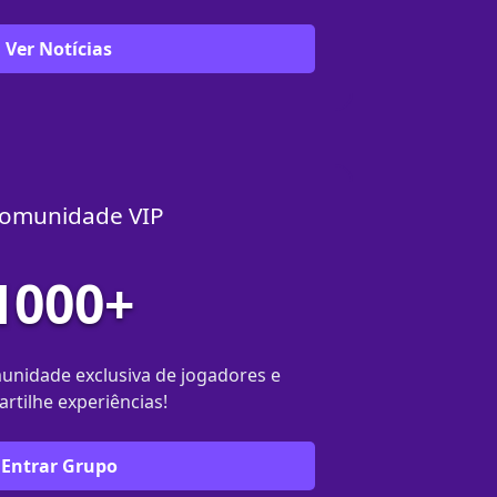
Ver Notícias
Comunidade VIP
1000+
unidade exclusiva de jogadores e
rtilhe experiências!
Entrar Grupo