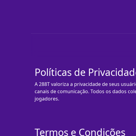
Políticas de Privacida
A 288T valoriza a privacidade de seus usuá
canais de comunicação. Todos os dados cole
jogadores.
Termos e Condições