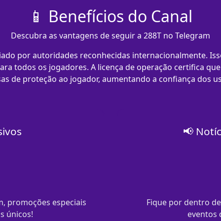
📱 Benefícios do Canal
Descubra as vantagens de seguir a 288T no Telegram
nciado por autoridades reconhecidas internacionalmente. I
ara todos os jogadores. A licença de operação certifica 
sas de proteção ao jogador, aumentando a confiança dos us
sivos
📢 Notí
m, promoções especiais
Fique por dentro d
s únicos!
eventos 