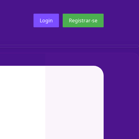
Login
Registrar-se