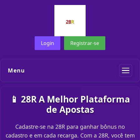
Login
Registrar-se
Menu
📱 28R A Melhor Plataforma
de Apostas
Cadastre-se na 28R para ganhar bônus no
cadastro e em cada recarga. Com a 28R, você tem