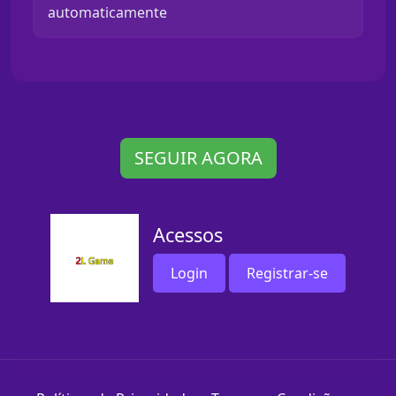
automaticamente
SEGUIR AGORA
Acessos
Login
Registrar-se