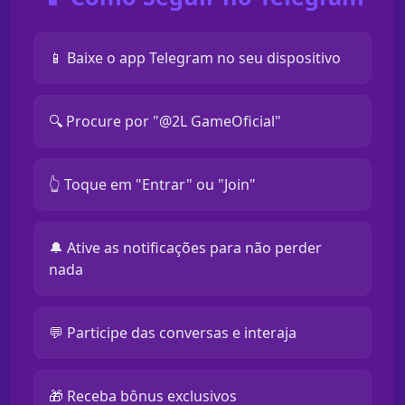
📱 Baixe o app Telegram no seu dispositivo
🔍 Procure por "@2L GameOficial"
👆 Toque em "Entrar" ou "Join"
🔔 Ative as notificações para não perder
nada
💬 Participe das conversas e interaja
🎁 Receba bônus exclusivos