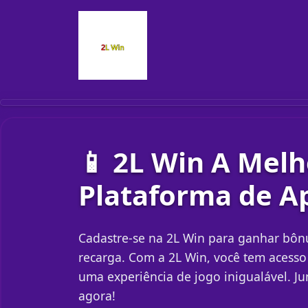
📱 2L Win A Melh
Plataforma de A
Cadastre-se na 2L Win para ganhar bôn
recarga. Com a 2L Win, você tem acesso
uma experiência de jogo inigualável. J
agora!