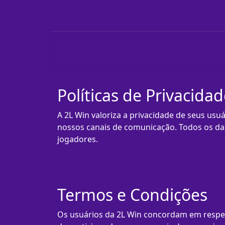
Políticas de Privacida
A 2L Win valoriza a privacidade de seus us
nossos canais de comunicação. Todos os dad
jogadores.
Termos e Condições
Os usuários da 2L Win concordam em respeit