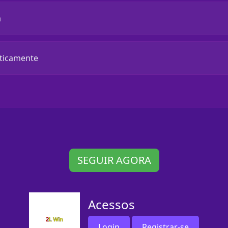
a
aticamente
SEGUIR AGORA
Acessos
Login
Registrar-se