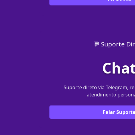
💬 Suporte Di
Cha
Suporte direto via Telegram, r
atendimento persona
Falar Suport