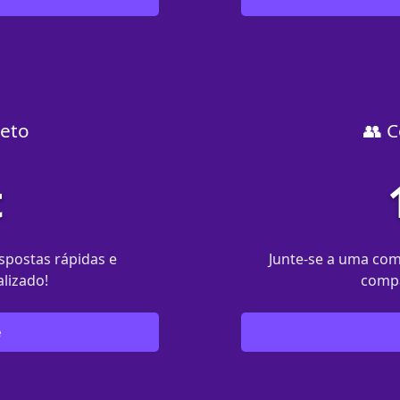
reto
👥 
t
espostas rápidas e
Junte-se a uma com
lizado!
compa
e