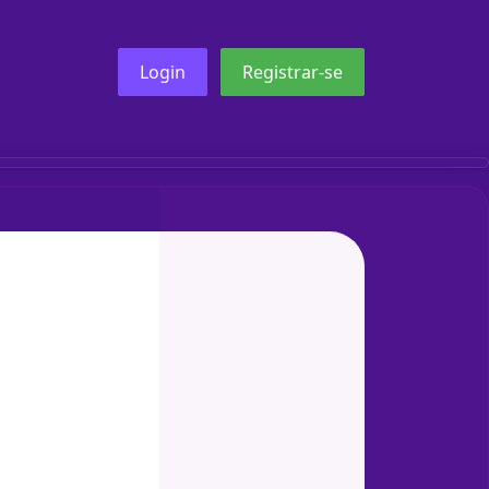
Login
Registrar-se