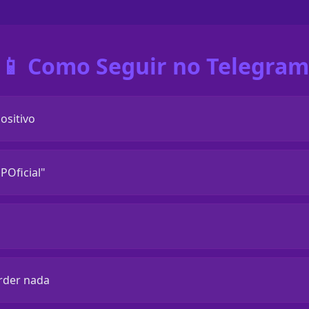
📱 Como Seguir no Telegram
ositivo
POficial"
erder nada