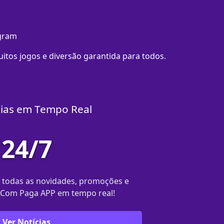
egram
tos jogos e diversão garantida para todos.
cias em Tempo Real
24/7
e todas as novidades, promoções e
.Com Paga APP em tempo real!
Ver Notícias