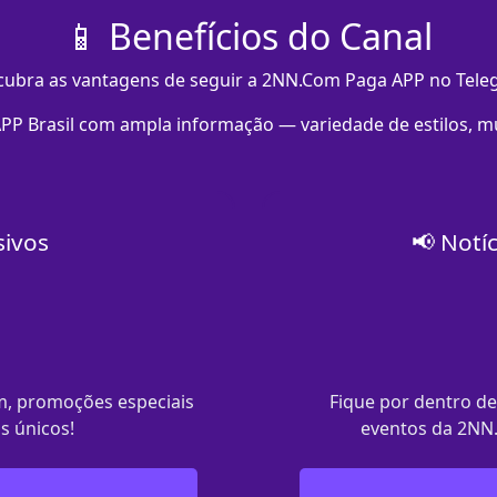
📱 Benefícios do Canal
ubra as vantagens de seguir a 2NN.Com Paga APP no Tel
P Brasil com ampla informação — variedade de estilos, mui
sivos
📢 Notí
m, promoções especiais
Fique por dentro d
s únicos!
eventos da 2NN