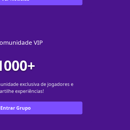
Comunidade VIP
1000+
unidade exclusiva de jogadores e
rtilhe experiências!
Entrar Grupo