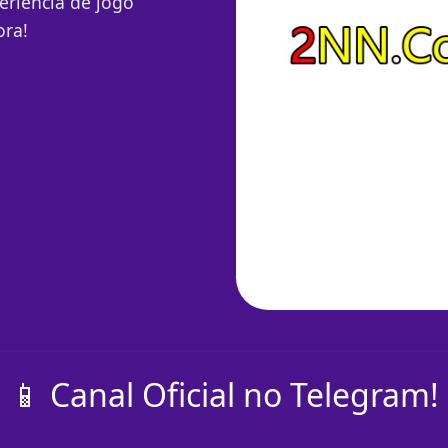
eriência de jogo
ora!
📱 Canal Oficial no Telegram!