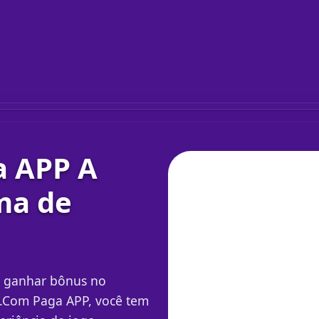
a APP A
ma de
a ganhar bônus no
N.Com Paga APP, você tem