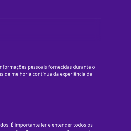
informações pessoais fornecidas durante o
ns de melhoria contínua da experiência de
os. É importante ler e entender todos os