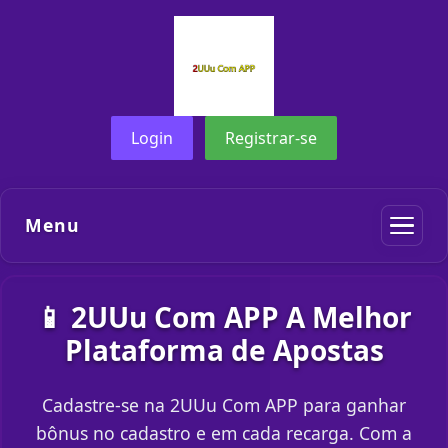
Login
Registrar-se
Menu
📱 2UUu Com APP A Melhor
Plataforma de Apostas
Cadastre-se na 2UUu Com APP para ganhar
bônus no cadastro e em cada recarga. Com a