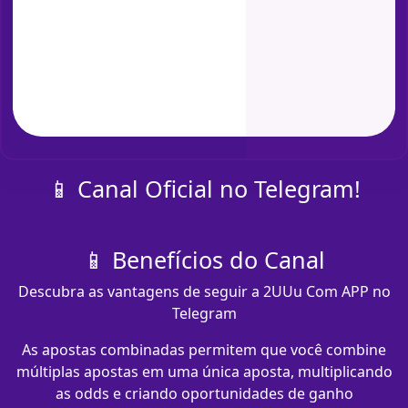
📱 Canal Oficial no Telegram!
📱 Benefícios do Canal
Descubra as vantagens de seguir a 2UUu Com APP no
Telegram
As apostas combinadas permitem que você combine
múltiplas apostas em uma única aposta, multiplicando
as odds e criando oportunidades de ganho