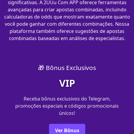
significativas. A 2UUu Com APP oferece ferramentas
avançadas para criar apostas combinadas, incluindo
calculadoras de odds que mostram exatamente quanto
você pode ganhar com diferentes combinações. Nossa
plataforma também oferece sugestões de apostas
combinadas baseadas em análises de especialistas.
🎁 Bônus Exclusivos
VIP
Receba bônus exclusivos do Telegram,
promoções especiais e códigos promocionais
únicos!
Ver Bônus