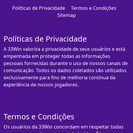
Políticas de Privacidade
Termos e Condições
Sitemap
Políticas de Privacidade
A 33Win valoriza a privacidade de seus usuários e está
empenhada em proteger todas as informações
pessoais fornecidas durante o uso de nossos canais de
comunicação. Todos os dados coletados são utilizados
exclusivamente para fins de melhoria contínua da
experiência de nossos jogadores.
Termos e Condições
Os usuários da 33Win concordam em respeitar todas