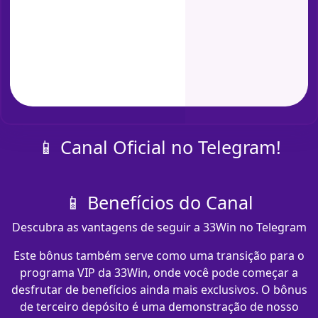
📱 Canal Oficial no Telegram!
📱 Benefícios do Canal
Descubra as vantagens de seguir a 33Win no Telegram
Este bônus também serve como uma transição para o
programa VIP da 33Win, onde você pode começar a
desfrutar de benefícios ainda mais exclusivos. O bônus
de terceiro depósito é uma demonstração de nosso