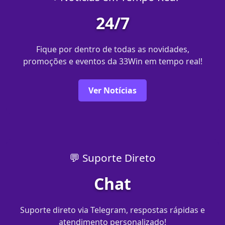
24/7
Fique por dentro de todas as novidades,
promoções e eventos da 33Win em tempo real!
Ver Notícias
💬 Suporte Direto
Chat
Suporte direto via Telegram, respostas rápidas e
atendimento personalizado!