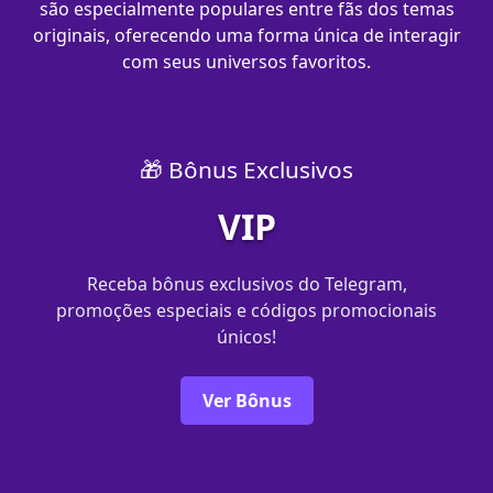
são especialmente populares entre fãs dos temas
originais, oferecendo uma forma única de interagir
com seus universos favoritos.
🎁 Bônus Exclusivos
VIP
Receba bônus exclusivos do Telegram,
promoções especiais e códigos promocionais
únicos!
Ver Bônus