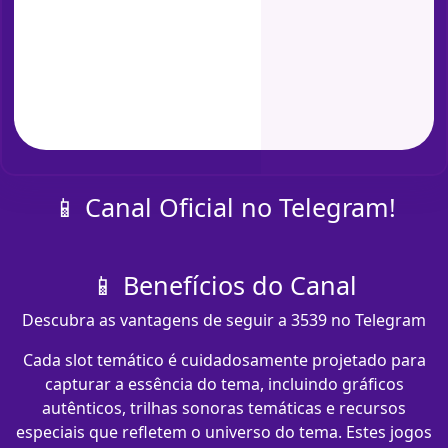
📱 Canal Oficial no Telegram!
📱 Benefícios do Canal
Descubra as vantagens de seguir a 3539 no Telegram
Cada slot temático é cuidadosamente projetado para
capturar a essência do tema, incluindo gráficos
autênticos, trilhas sonoras temáticas e recursos
especiais que refletem o universo do tema. Estes jogos