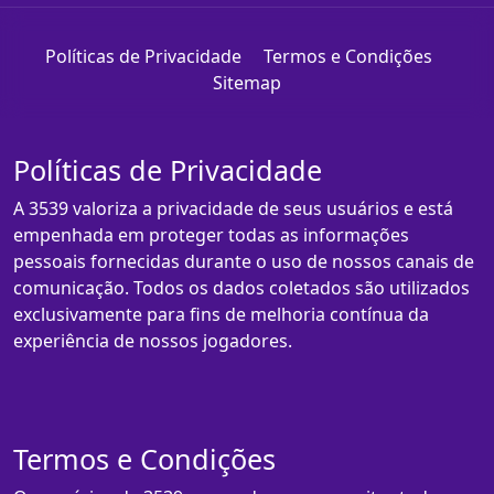
Políticas de Privacidade
Termos e Condições
Sitemap
Políticas de Privacidade
A 3539 valoriza a privacidade de seus usuários e está
empenhada em proteger todas as informações
pessoais fornecidas durante o uso de nossos canais de
comunicação. Todos os dados coletados são utilizados
exclusivamente para fins de melhoria contínua da
experiência de nossos jogadores.
Termos e Condições