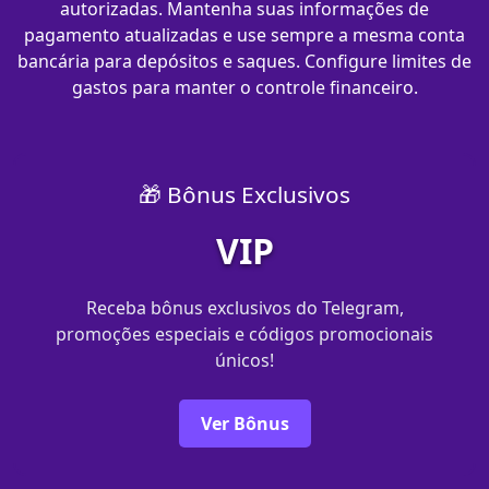
autorizadas. Mantenha suas informações de
pagamento atualizadas e use sempre a mesma conta
bancária para depósitos e saques. Configure limites de
gastos para manter o controle financeiro.
🎁 Bônus Exclusivos
VIP
Receba bônus exclusivos do Telegram,
promoções especiais e códigos promocionais
únicos!
Ver Bônus