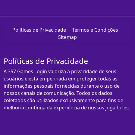
Políticas de Privacidade
Termos e Condições
Sitemap
Políticas de Privacidade
A 357 Games Login valoriza a privacidade de seus
usuários e está empenhada em proteger todas as
informações pessoais fornecidas durante o uso de
nossos canais de comunicação. Todos os dados
coletados são utilizados exclusivamente para fins de
melhoria contínua da experiência de nossos jogadores.