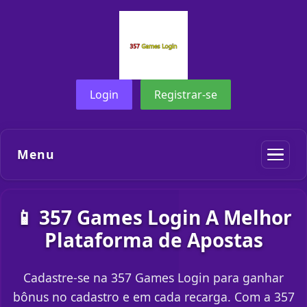
Login
Registrar-se
Menu
📱 357 Games Login A Melhor
Plataforma de Apostas
Cadastre-se na 357 Games Login para ganhar
bônus no cadastro e em cada recarga. Com a 357