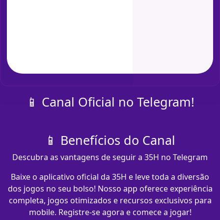
📱 Canal Oficial no Telegram!
📱 Benefícios do Canal
Descubra as vantagens de seguir a 35H no Telegram
Baixe o aplicativo oficial da 35H e leve toda a diversão
dos jogos no seu bolso! Nosso app oferece experiência
completa, jogos otimizados e recursos exclusivos para
mobile. Registre-se agora e comece a jogar!