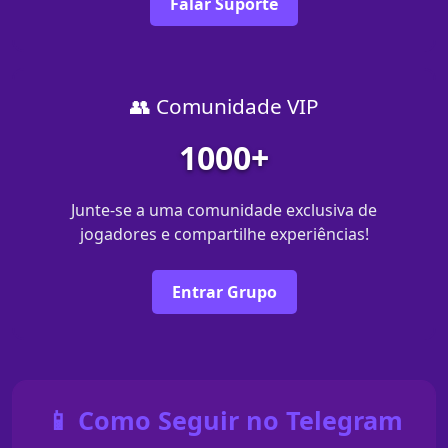
Falar Suporte
👥 Comunidade VIP
1000+
Junte-se a uma comunidade exclusiva de
jogadores e compartilhe experiências!
Entrar Grupo
📱 Como Seguir no Telegram