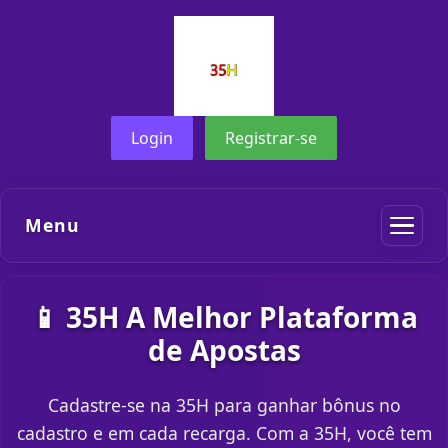
Login
Registrar-se
Menu
📱 35H A Melhor Plataforma
de Apostas
Cadastre-se na 35H para ganhar bônus no
cadastro e em cada recarga. Com a 35H, você tem