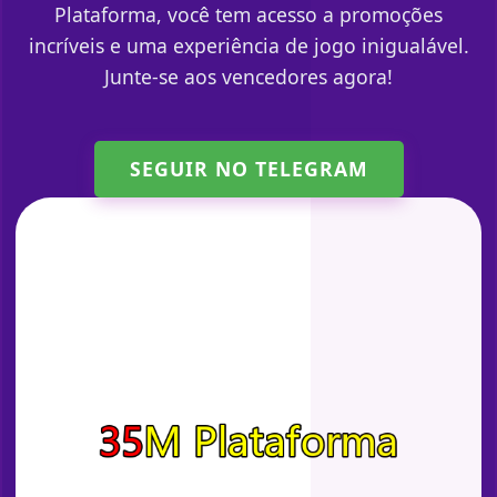
Plataforma, você tem acesso a promoções
incríveis e uma experiência de jogo inigualável.
Junte-se aos vencedores agora!
SEGUIR NO TELEGRAM