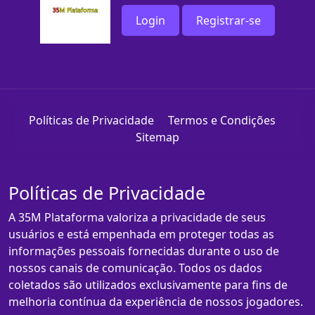
Login
Registrar-se
Políticas de Privacidade
Termos e Condições
Sitemap
Políticas de Privacidade
A 35M Plataforma valoriza a privacidade de seus
usuários e está empenhada em proteger todas as
informações pessoais fornecidas durante o uso de
nossos canais de comunicação. Todos os dados
coletados são utilizados exclusivamente para fins de
melhoria contínua da experiência de nossos jogadores.