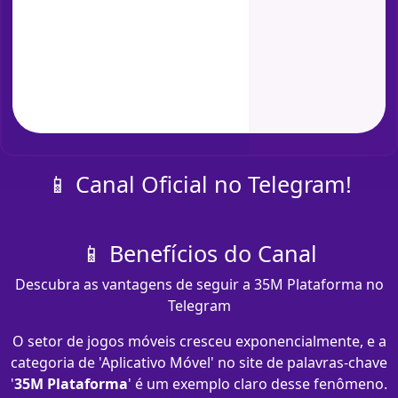
📱 Canal Oficial no Telegram!
📱 Benefícios do Canal
Descubra as vantagens de seguir a 35M Plataforma no
Telegram
O setor de jogos móveis cresceu exponencialmente, e a
categoria de 'Aplicativo Móvel' no site de palavras-chave
'
35M Plataforma
' é um exemplo claro desse fenômeno.