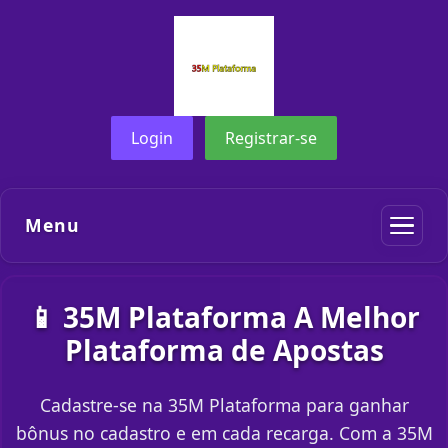
Login
Registrar-se
Menu
📱 35M Plataforma A Melhor
Plataforma de Apostas
Cadastre-se na 35M Plataforma para ganhar
bônus no cadastro e em cada recarga. Com a 35M