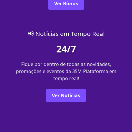
Ver Bônus
📢 Notícias em Tempo Real
24/7
Fique por dentro de todas as novidades,
promoções e eventos da 35M Plataforma em
tempo real!
Ver Notícias