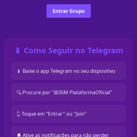
Entrar Grupo
📱 Como Seguir no Telegram
📱 Baixe o app Telegram no seu dispositivo
🔍 Procure por "@35M PlataformaOficial"
👆 Toque em "Entrar" ou "Join"
🔔 Ative as notificações para não perder