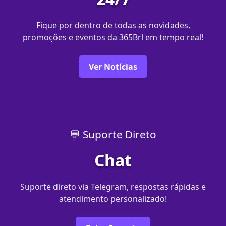
Fique por dentro de todas as novidades,
promoções e eventos da 365Brl em tempo real!
Ver Notícias
💬 Suporte Direto
Chat
Suporte direto via Telegram, respostas rápidas e
atendimento personalizado!