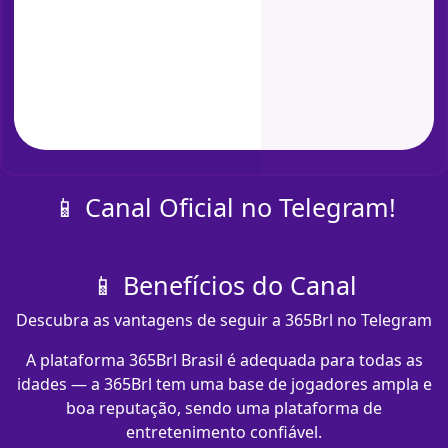
📱 Canal Oficial no Telegram!
📱 Benefícios do Canal
Descubra as vantagens de seguir a 365Brl no Telegram
A plataforma 365Brl Brasil é adequada para todas as
idades — a 365Brl tem uma base de jogadores ampla e
boa reputação, sendo uma plataforma de
entretenimento confiável.