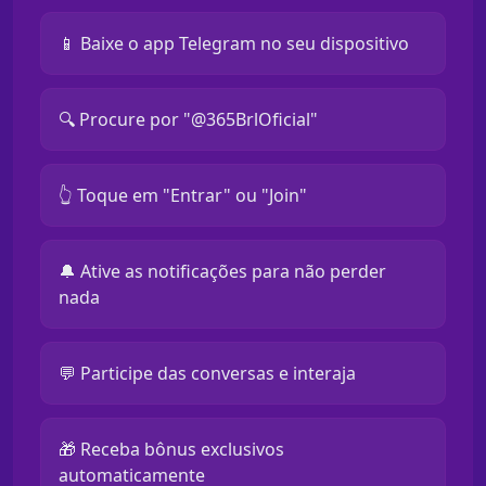
📱 Baixe o app Telegram no seu dispositivo
🔍 Procure por "@365BrlOficial"
👆 Toque em "Entrar" ou "Join"
🔔 Ative as notificações para não perder
nada
💬 Participe das conversas e interaja
🎁 Receba bônus exclusivos
automaticamente