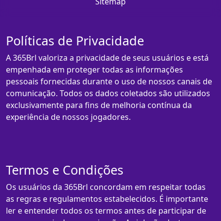
Sitemap
Políticas de Privacidade
A 365Brl valoriza a privacidade de seus usuários e está
empenhada em proteger todas as informações
pessoais fornecidas durante o uso de nossos canais de
comunicação. Todos os dados coletados são utilizados
exclusivamente para fins de melhoria contínua da
experiência de nossos jogadores.
Termos e Condições
Os usuários da 365Brl concordam em respeitar todas
as regras e regulamentos estabelecidos. É importante
ler e entender todos os termos antes de participar de