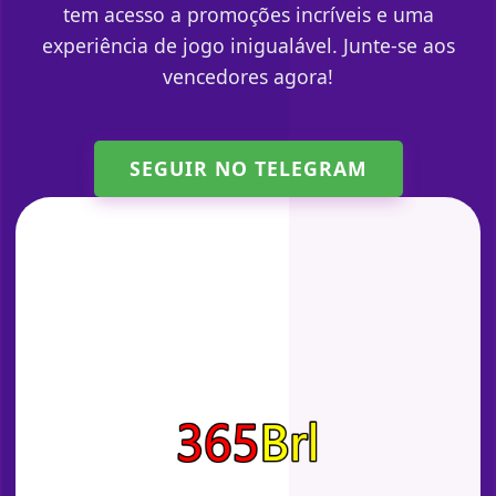
tem acesso a promoções incríveis e uma
experiência de jogo inigualável. Junte-se aos
vencedores agora!
SEGUIR NO TELEGRAM