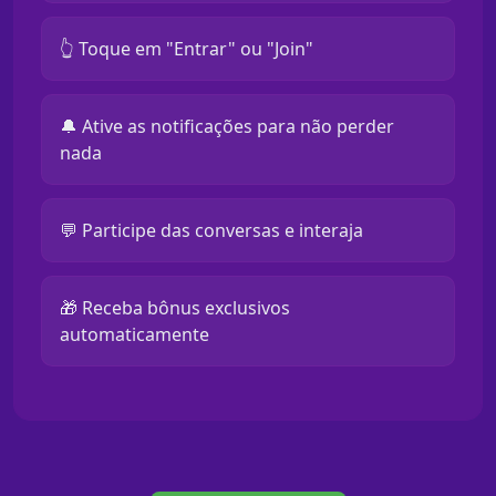
👆 Toque em "Entrar" ou "Join"
🔔 Ative as notificações para não perder
nada
💬 Participe das conversas e interaja
🎁 Receba bônus exclusivos
automaticamente