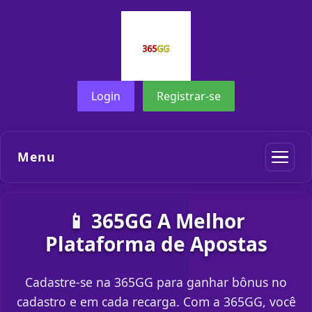
Login
Registrar-se
Menu
📱 365GG A Melhor
Plataforma de Apostas
Cadastre-se na 365GG para ganhar bônus no
cadastro e em cada recarga. Com a 365GG, você