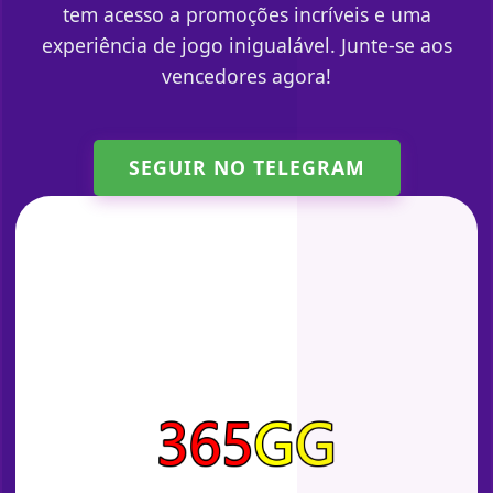
tem acesso a promoções incríveis e uma
experiência de jogo inigualável. Junte-se aos
vencedores agora!
SEGUIR NO TELEGRAM