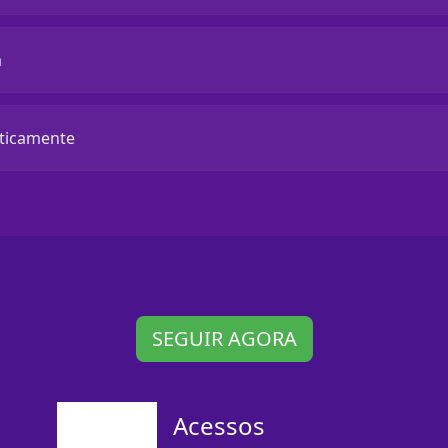
a
aticamente
SEGUIR AGORA
Acessos