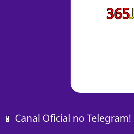
📱 Canal Oficial no Telegram!