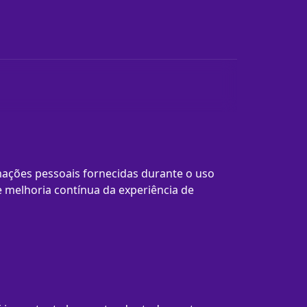
mações pessoais fornecidas durante o uso
e melhoria contínua da experiência de