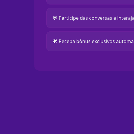
💬 Participe das conversas e interaj
🎁 Receba bônus exclusivos autom