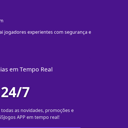
am
rai jogadores experientes com segurança e
cias em Tempo Real
24/7
e todas as novidades, promoções e
65Jogos APP em tempo real!