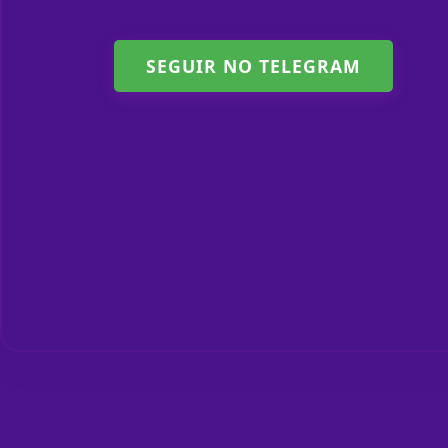
SEGUIR NO TELEGRAM