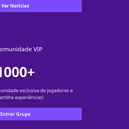
Ver Notícias
Comunidade VIP
1000+
unidade exclusiva de jogadores e
rtilhe experiências!
Entrar Grupo