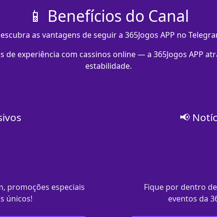
📱 Benefícios do Canal
escubra as vantagens de seguir a 365Jogos APP no Telegr
s de experiência com cassinos online — a 365Jogos APP at
estabilidade.
sivos
📢 Notí
m, promoções especiais
Fique por dentro d
s únicos!
eventos da 3