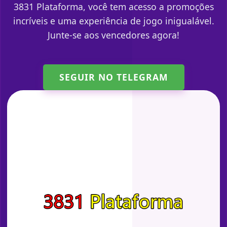
3831 Plataforma, você tem acesso a promoções
incríveis e uma experiência de jogo inigualável.
Junte-se aos vencedores agora!
SEGUIR NO TELEGRAM