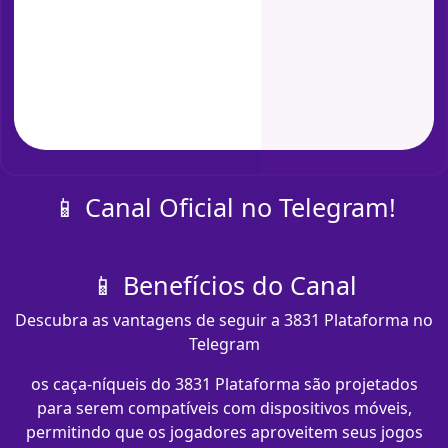
📱 Canal Oficial no Telegram!
📱 Benefícios do Canal
Descubra as vantagens de seguir a 3831 Plataforma no
Telegram
os caça-níqueis do 3831 Plataforma são projetados
para serem compatíveis com dispositivos móveis,
permitindo que os jogadores aproveitem seus jogos