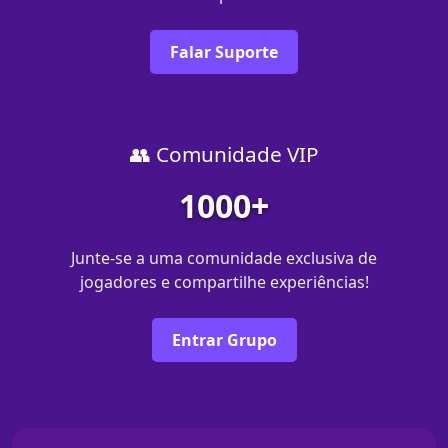
Falar Suporte
👥 Comunidade VIP
1000+
Junte-se a uma comunidade exclusiva de
jogadores e compartilhe experiências!
Entrar Grupo