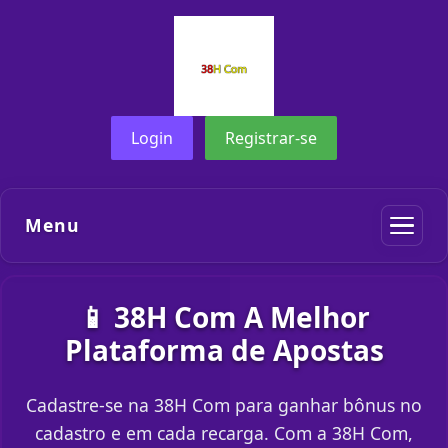
Login
Registrar-se
Menu
📱 38H Com A Melhor
Plataforma de Apostas
Cadastre-se na 38H Com para ganhar bônus no
cadastro e em cada recarga. Com a 38H Com,