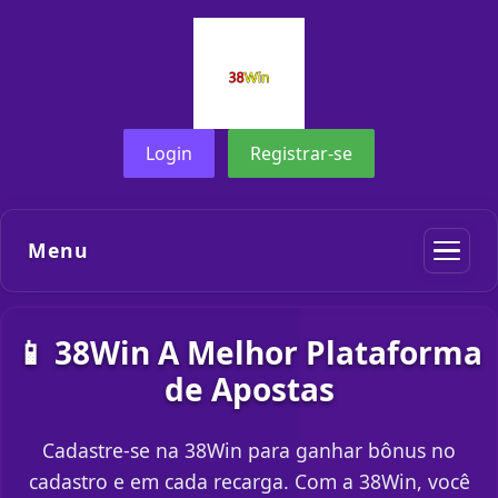
Login
Registrar-se
Menu
📱 38Win A Melhor Plataforma
de Apostas
Cadastre-se na 38Win para ganhar bônus no
cadastro e em cada recarga. Com a 38Win, você