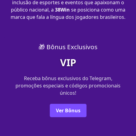
inclusão de esportes e eventos que apaixonam o
público nacional, a
38Win
se posiciona como uma
marca que fala a língua dos jogadores brasileiros.
🎁 Bônus Exclusivos
VIP
Receba bônus exclusivos do Telegram,
promoções especiais e códigos promocionais
únicos!
Ver Bônus