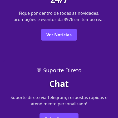
Fique por dentro de todas as novidades,
promoções e eventos da 3976 em tempo real!
Ver Notícias
💬 Suporte Direto
Chat
Suporte direto via Telegram, respostas rápidas e
atendimento personalizado!