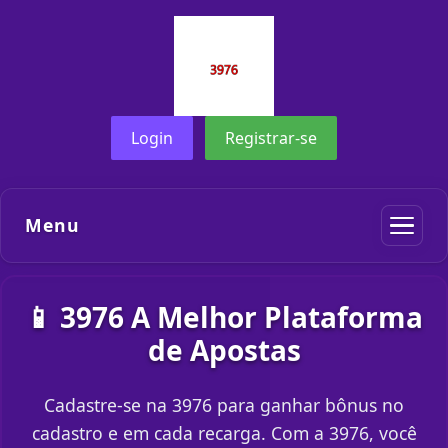
Login
Registrar-se
Menu
📱 3976 A Melhor Plataforma
de Apostas
Cadastre-se na 3976 para ganhar bônus no
cadastro e em cada recarga. Com a 3976, você