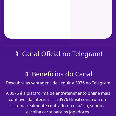
📱 Canal Oficial no Telegram!
📱 Benefícios do Canal
Descubra as vantagens de seguir a 3976 no Telegram
A 3976 é a plataforma de entretenimento online mais
confiável da internet — a 3976 Brasil construiu um
sistema realmente centrado no usuário, sendo a
escolha certa para os jogadores.