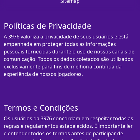
Sitemap
Políticas de Privacidade
A 3976 valoriza a privacidade de seus usuários e está
empenhada em proteger todas as informações
pessoais fornecidas durante o uso de nossos canais de
comunicação. Todos os dados coletados são utilizados
exclusivamente para fins de melhoria contínua da
experiência de nossos jogadores.
Termos e Condições
Os usuários da 3976 concordam em respeitar todas as
regras e regulamentos estabelecidos. É importante ler
e entender todos os termos antes de participar de