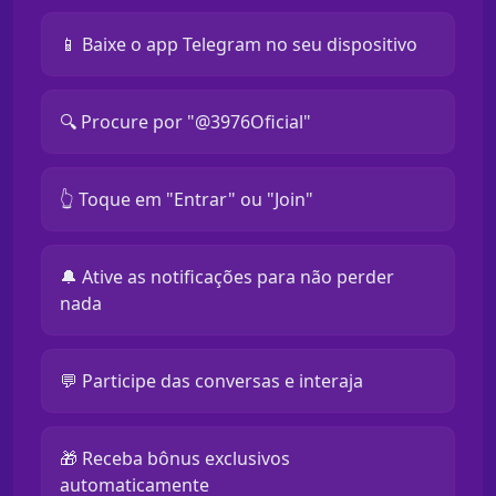
📱 Baixe o app Telegram no seu dispositivo
🔍 Procure por "@3976Oficial"
👆 Toque em "Entrar" ou "Join"
🔔 Ative as notificações para não perder
nada
💬 Participe das conversas e interaja
🎁 Receba bônus exclusivos
automaticamente