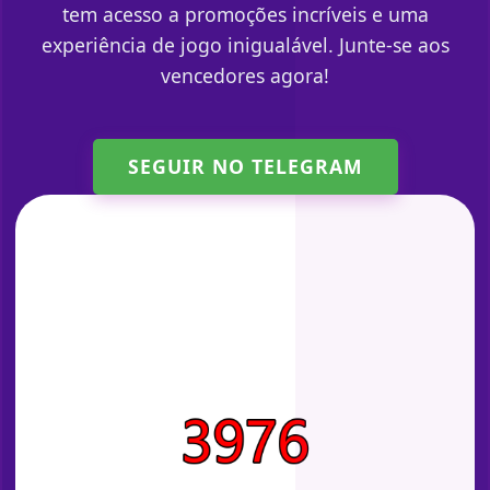
tem acesso a promoções incríveis e uma
experiência de jogo inigualável. Junte-se aos
vencedores agora!
SEGUIR NO TELEGRAM