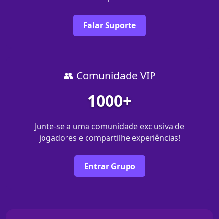
Falar Suporte
👥 Comunidade VIP
1000+
Junte-se a uma comunidade exclusiva de
jogadores e compartilhe experiências!
Entrar Grupo