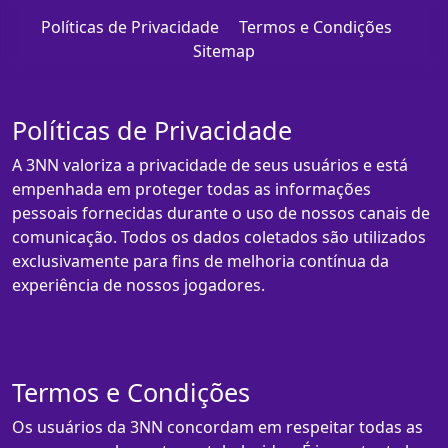
Políticas de Privacidade
Termos e Condições
Sitemap
Políticas de Privacidade
A 3NN valoriza a privacidade de seus usuários e está
empenhada em proteger todas as informações
pessoais fornecidas durante o uso de nossos canais de
comunicação. Todos os dados coletados são utilizados
exclusivamente para fins de melhoria contínua da
experiência de nossos jogadores.
Termos e Condições
Os usuários da 3NN concordam em respeitar todas as