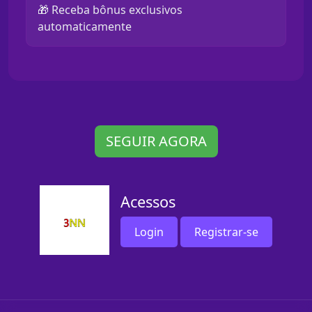
🎁 Receba bônus exclusivos
automaticamente
SEGUIR AGORA
Acessos
Login
Registrar-se