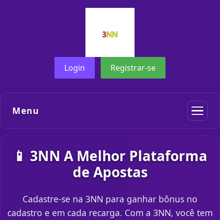
Login
Registrar-se
Menu
📱 3NN A Melhor Plataforma
de Apostas
Cadastre-se na 3NN para ganhar bônus no
cadastro e em cada recarga. Com a 3NN, você tem