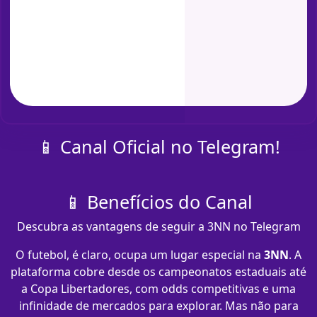
📱 Canal Oficial no Telegram!
📱 Benefícios do Canal
Descubra as vantagens de seguir a 3NN no Telegram
O futebol, é claro, ocupa um lugar especial na
3NN
. A
plataforma cobre desde os campeonatos estaduais até
a Copa Libertadores, com odds competitivas e uma
infinidade de mercados para explorar. Mas não para