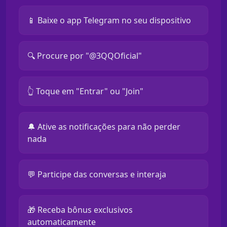
📱 Baixe o app Telegram no seu dispositivo
🔍 Procure por "@3QQOficial"
👆 Toque em "Entrar" ou "Join"
🔔 Ative as notificações para não perder
nada
💬 Participe das conversas e interaja
🎁 Receba bônus exclusivos
automaticamente