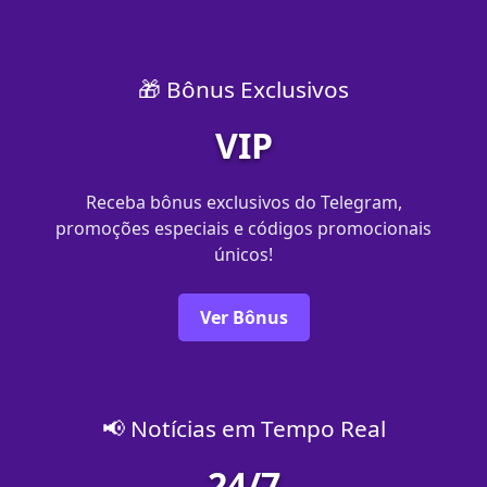
🎁 Bônus Exclusivos
VIP
Receba bônus exclusivos do Telegram,
promoções especiais e códigos promocionais
únicos!
Ver Bônus
📢 Notícias em Tempo Real
24/7