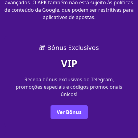
avançados. O APK também não está sujeito às políticas
de conteúdo da Google, que podem ser restritivas para
aplicativos de apostas.
🎁 Bônus Exclusivos
VIP
Receba bônus exclusivos do Telegram,
promoções especiais e códigos promocionais
únicos!
Ver Bônus