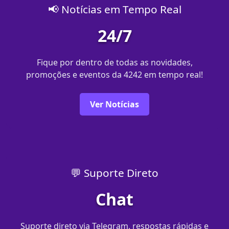
📢 Notícias em Tempo Real
24/7
Fique por dentro de todas as novidades,
promoções e eventos da 4242 em tempo real!
Ver Notícias
💬 Suporte Direto
Chat
Suporte direto via Telegram, respostas rápidas e