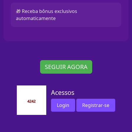
🎁 Receba bônus exclusivos
automaticamente
SEGUIR AGORA
Acessos
Login
Registrar-se