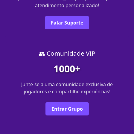
atendimento personalizado!
Falar Suporte
👥 Comunidade VIP
1000+
Junte-se a uma comunidade exclusiva de
jogadores e compartilhe experiências!
Entrar Grupo