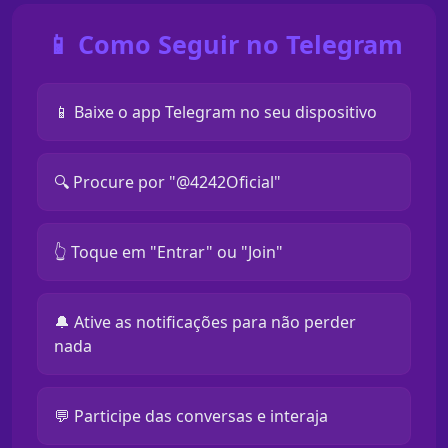
📱 Como Seguir no Telegram
📱 Baixe o app Telegram no seu dispositivo
🔍 Procure por "@4242Oficial"
👆 Toque em "Entrar" ou "Join"
🔔 Ative as notificações para não perder
nada
💬 Participe das conversas e interaja