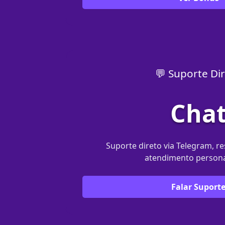
💬 Suporte Di
Cha
Suporte direto via Telegram, r
atendimento persona
Falar Suport