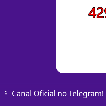
📱 Canal Oficial no Telegram!