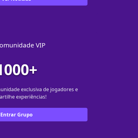
Comunidade VIP
1000+
unidade exclusiva de jogadores e
rtilhe experiências!
Entrar Grupo