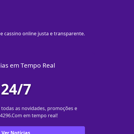
 cassino online justa e transparente.
cias em Tempo Real
24/7
e todas as novidades, promoções e
 4296.Com em tempo real!
Ver Notícias