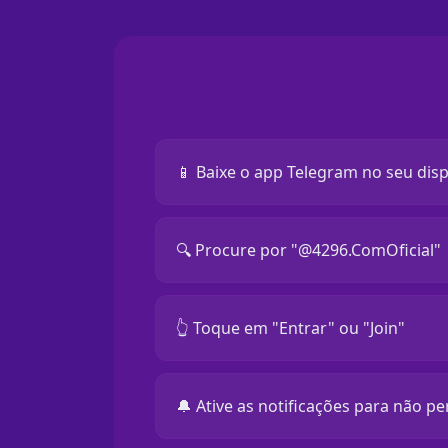
📱 Baixe o app Telegram no seu disp
🔍 Procure por "@4296.ComOficial"
👆 Toque em "Entrar" ou "Join"
🔔 Ative as notificações para não p