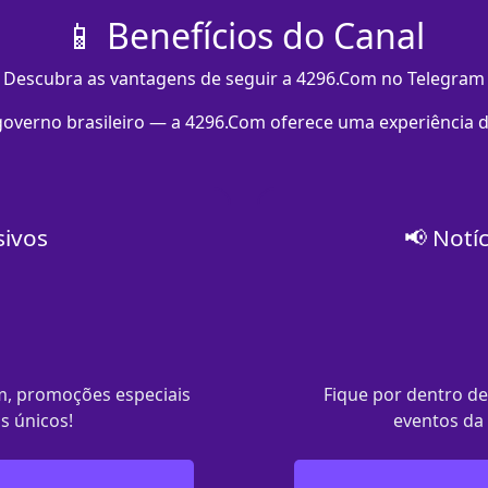
📱 Benefícios do Canal
Descubra as vantagens de seguir a 4296.Com no Telegram
 governo brasileiro — a 4296.Com oferece uma experiência de
sivos
📢 Notí
m, promoções especiais
Fique por dentro d
s únicos!
eventos da