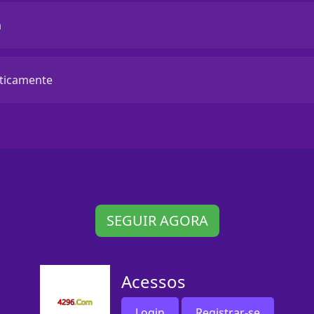
a
aticamente
SEGUIR AGORA
Acessos
Login
Registrar-se