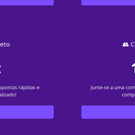
reto
👥 
t
espostas rápidas e
Junte-se a uma com
lizado!
compa
e