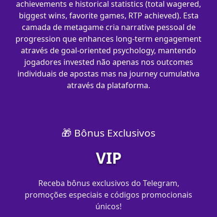
achievements e historical statistics (total wagered,
biggest wins, favorite games, RTP achieved). Esta
camada de metagame cria narrative pessoal de
progression que enhances long-term engagement
através de goal-oriented psychology, mantendo
jogadores invested não apenas nos outcomes
individuais de apostas mas na journey cumulativa
através da plataforma.
🎁 Bônus Exclusivos
VIP
Receba bônus exclusivos do Telegram,
promoções especiais e códigos promocionais
únicos!