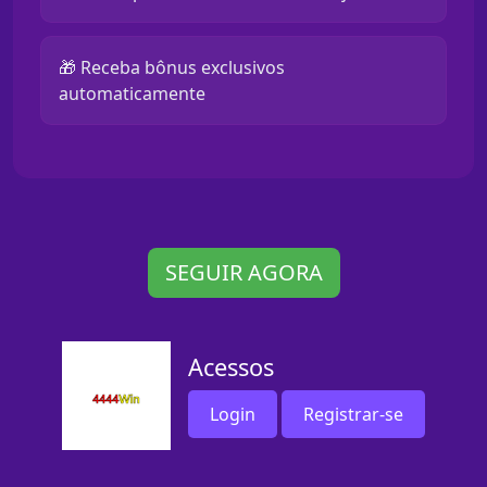
🎁 Receba bônus exclusivos
automaticamente
SEGUIR AGORA
Acessos
Login
Registrar-se