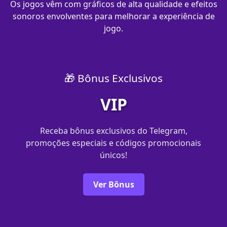
Os jogos vêm com gráficos de alta qualidade e efeitos
sonoros envolventes para melhorar a experiência de
jogo.
🎁 Bônus Exclusivos
VIP
Receba bônus exclusivos do Telegram,
promoções especiais e códigos promocionais
únicos!
Ver Bônus