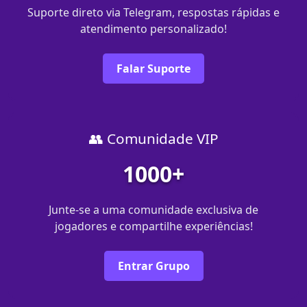
Suporte direto via Telegram, respostas rápidas e
atendimento personalizado!
Falar Suporte
👥 Comunidade VIP
1000+
Junte-se a uma comunidade exclusiva de
jogadores e compartilhe experiências!
Entrar Grupo