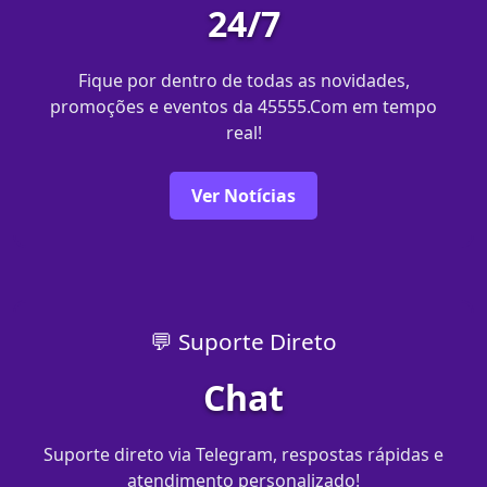
24/7
Fique por dentro de todas as novidades,
promoções e eventos da 45555.Com em tempo
real!
Ver Notícias
💬 Suporte Direto
Chat
Suporte direto via Telegram, respostas rápidas e
atendimento personalizado!