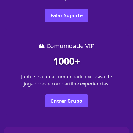
Falar Suporte
👥 Comunidade VIP
1000+
Junte-se a uma comunidade exclusiva de
jogadores e compartilhe experiências!
Entrar Grupo