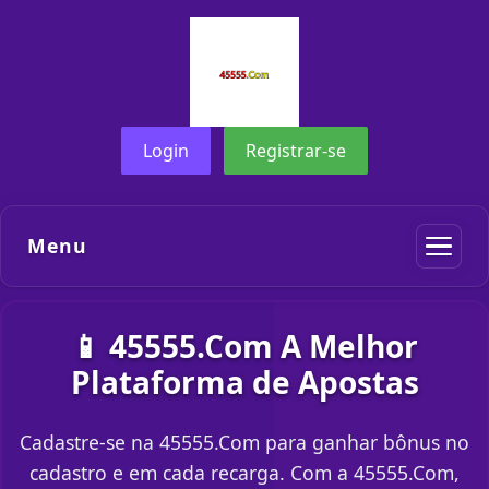
Login
Registrar-se
Menu
📱 45555.Com A Melhor
Plataforma de Apostas
Cadastre-se na 45555.Com para ganhar bônus no
cadastro e em cada recarga. Com a 45555.Com,