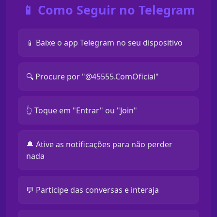
📱 Como Seguir no Telegram
📱 Baixe o app Telegram no seu dispositivo
🔍 Procure por "@45555.ComOficial"
👆 Toque em "Entrar" ou "Join"
🔔 Ative as notificações para não perder
nada
💬 Participe das conversas e interaja