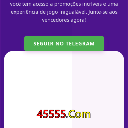
você tem acesso a promoções incríveis e uma
experiência de jogo inigualável. Junte-se aos
vencedores agora!
SEGUIR NO TELEGRAM