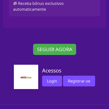
🎁 Receba bônus exclusivos
automaticamente
SEGUIR AGORA
Acessos
Login
Registrar-se