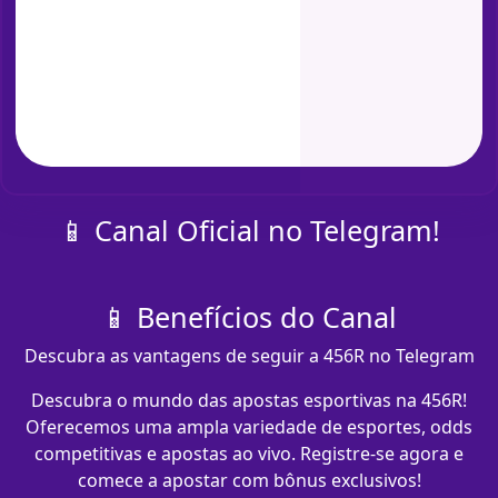
📱 Canal Oficial no Telegram!
📱 Benefícios do Canal
Descubra as vantagens de seguir a 456R no Telegram
Descubra o mundo das apostas esportivas na 456R!
Oferecemos uma ampla variedade de esportes, odds
competitivas e apostas ao vivo. Registre-se agora e
comece a apostar com bônus exclusivos!