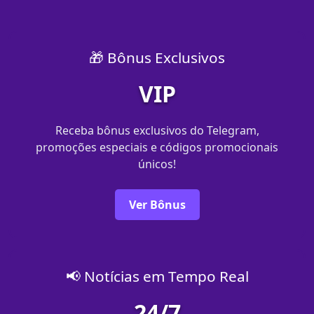
🎁 Bônus Exclusivos
VIP
Receba bônus exclusivos do Telegram,
promoções especiais e códigos promocionais
únicos!
Ver Bônus
📢 Notícias em Tempo Real
24/7