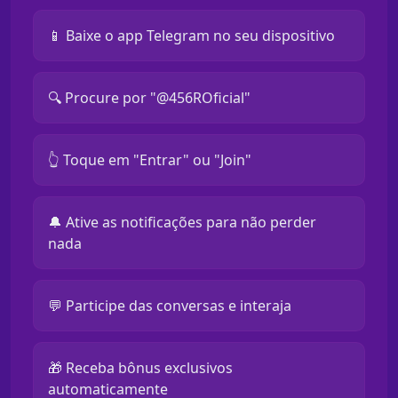
📱 Baixe o app Telegram no seu dispositivo
🔍 Procure por "@456ROficial"
👆 Toque em "Entrar" ou "Join"
🔔 Ative as notificações para não perder
nada
💬 Participe das conversas e interaja
🎁 Receba bônus exclusivos
automaticamente