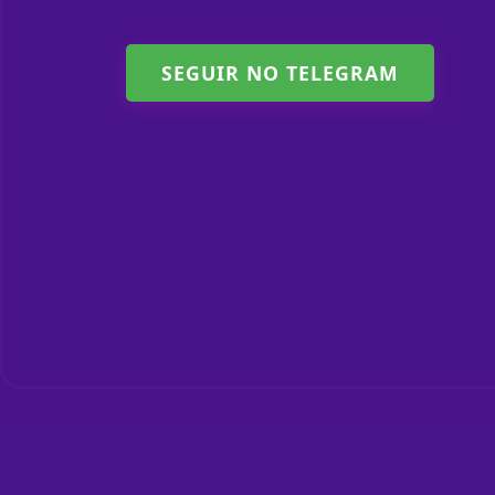
SEGUIR NO TELEGRAM