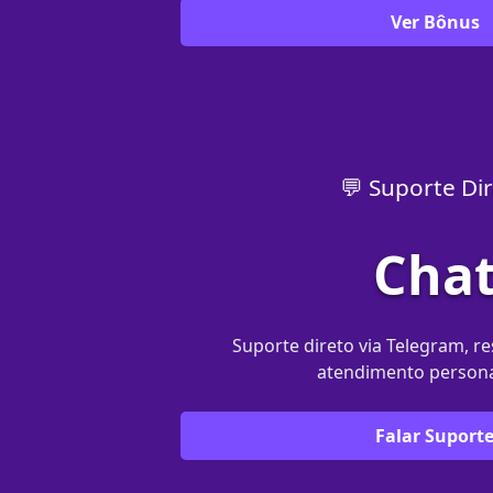
Ver Bônus
💬 Suporte Di
Cha
Suporte direto via Telegram, r
atendimento persona
Falar Suport