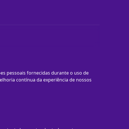
es pessoais fornecidas durante o uso de
elhoria contínua da experiência de nossos