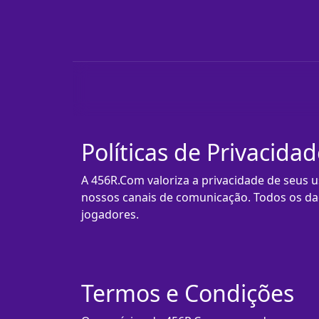
Políticas de Privacida
A 456R.Com valoriza a privacidade de seus
nossos canais de comunicação. Todos os dad
jogadores.
Termos e Condições