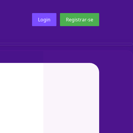
Login
Registrar-se