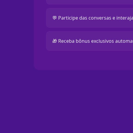
💬 Participe das conversas e interaj
🎁 Receba bônus exclusivos autom