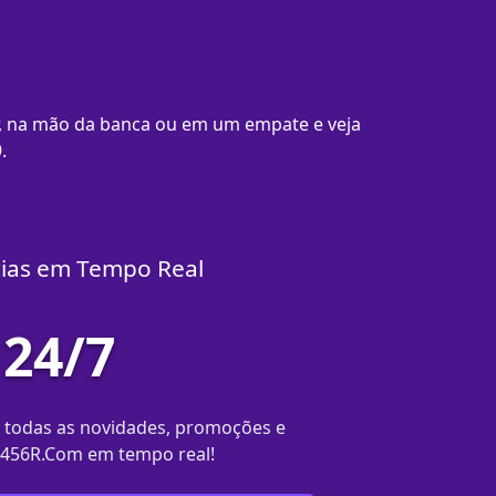
or, na mão da banca ou em um empate e veja
.
cias em Tempo Real
24/7
e todas as novidades, promoções e
 456R.Com em tempo real!