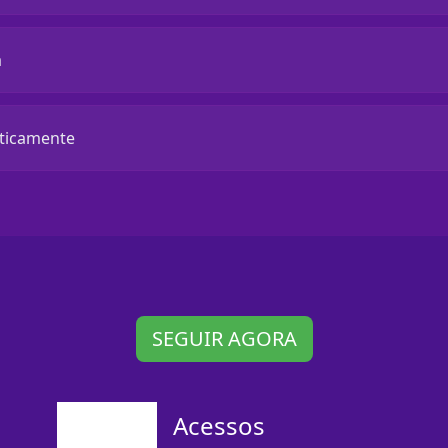
a
aticamente
SEGUIR AGORA
Acessos